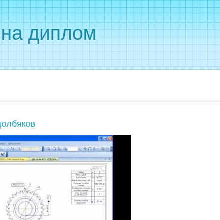
 на диплом
долбяков