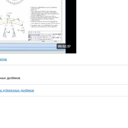
00:02:37
demar
зных долбяков
а зуборезных долбяков