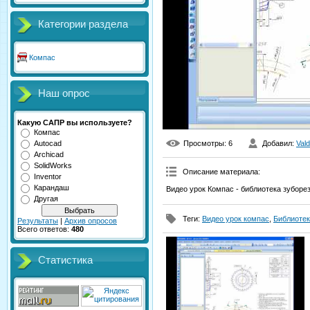
Категории раздела
Компас
Наш опрос
Какую САПР вы используете?
Компас
Autocad
Просмотры
: 6
Добавил
:
Val
Archicad
SolidWorks
Описание материала
:
Inventor
Карандаш
Видео урок Компас - библиотека зуборе
Другая
Теги
:
Видео урок компас
,
Библиотек
Результаты
|
Архив опросов
Всего ответов:
480
Статистика