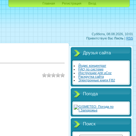
Главная
Регистрация
Вход
Суббота, 08.08.2026, 10:01
Приветствую Вас
Гость
|
RSS
Друзья сайта
Йодис концентрат
FAQ по системе
Инструкции для uCoz
Раскрутка сайта
Электронные книги FB2
Погода
Поиск