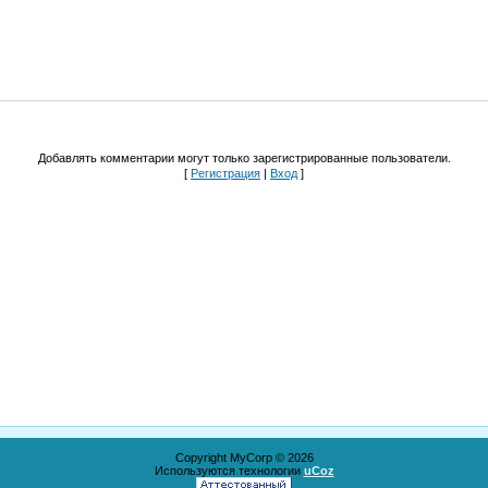
Добавлять комментарии могут только зарегистрированные пользователи.
[
Регистрация
|
Вход
]
Copyright MyCorp © 2026
Используются технологии
uCoz