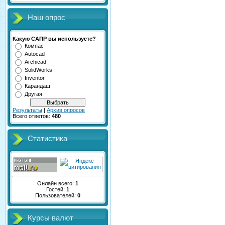
Наш опрос
Какую САПР вы используете?
Компас
Autocad
Archicad
SolidWorks
Inventor
Карандаш
Другая
Результаты
|
Архив опросов
Всего ответов:
480
Статистика
Онлайн всего:
1
Гостей:
1
Пользователей:
0
Курсы валют