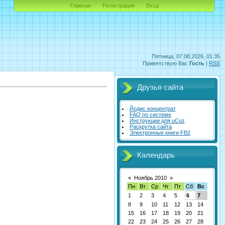
Главная
Регистрация
Вход
Пятница, 07.08.2026, 01:35
Приветствую Вас
Гость
|
RSS
Друзья сайта
Йодис концентрат
FAQ по системе
Инструкции для uCoz
Раскрутка сайта
Электронные книги FB2
Календарь
«
Ноябрь 2010
»
Пн
Вт
Ср
Чт
Пт
Сб
Вс
1
2
3
4
5
6
7
8
9
10
11
12
13
14
15
16
17
18
19
20
21
22
23
24
25
26
27
28