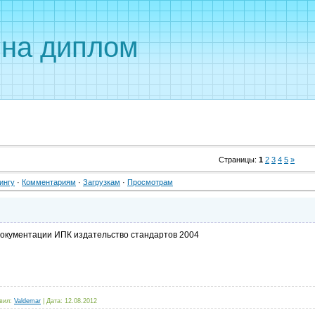
 на диплом
Страницы
:
1
2
3
4
5
»
ингу
·
Комментариям
·
Загрузкам
·
Просмотрам
документации ИПК издательство стандартов 2004
вил:
Valdemar
|
Дата:
12.08.2012