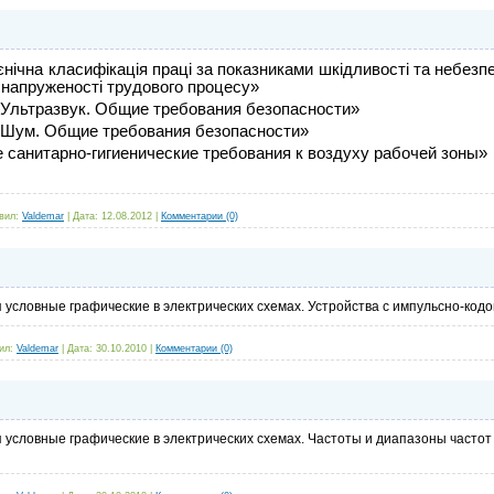
ієнічна класифікація праці за показниками шкідливості та небез
 напруженості трудового процесу»
«Ультразвук. Общие требования безопасности»
 «Шум. Общие требования безопасности»
 санитарно-гигиенические требования
к воздуху рабочей зоны»
вил:
Valdemar
|
Дата:
12.08.2012
|
Комментарии (0)
 условные графические в электрических схемах. Устройства с импульсно-код
ил:
Valdemar
|
Дата:
30.10.2010
|
Комментарии (0)
 условные графические в электрических схемах. Частоты и диапазоны частот