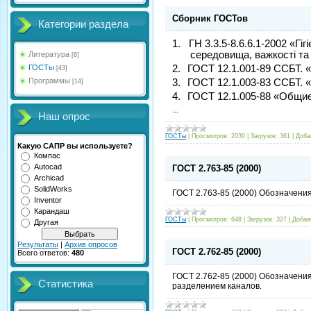
Сборник ГОСТов
Категории раздела
1.
ГН 3.3.5-8
.
6.6.1
-
2002 «
Гіг
середовища, важкості та
Литература
[6]
ГОСТы
2.
ГОСТ 12.1.001-89 ССБТ. 
[43]
Программы
3.
ГОСТ 12.1.003-83 ССБТ.
[14]
4.
ГОСТ 12.1.005-88
«Общие
...
Наш опрос
ГОСТы
|
Просмотров:
2030
|
Загрузок:
361
|
Доба
Какую САПР вы используете?
Компас
Autocad
ГОСТ 2.763-85 (2000)
Archicad
SolidWorks
ГОСТ 2.763-85 (2000) Обозначения
Inventor
Карандаш
ГОСТы
|
Просмотров:
648
|
Загрузок:
327
|
Добав
Другая
Результаты
|
Архив опросов
ГОСТ 2.762-85 (2000)
Всего ответов:
480
ГОСТ 2.762-85 (2000) Обозначения
Статистика
разделением каналов.