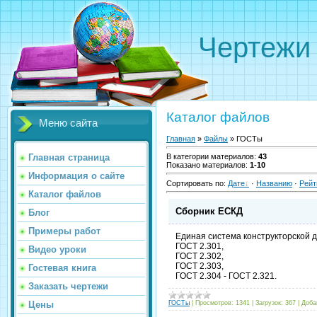
Чертежи
Каталог файлов
Меню сайта
Главная
»
Файлы
» ГОСТы
Главная страница
В категории материалов
:
43
Показано материалов
:
1-10
Информация о сайте
Сортировать по
:
Дате
·
Названию
·
Рейт
Каталог файлов
Сборник ЕСКД
Блог
Примеры работ
Единая система конструкторской 
ГОСТ 2.301,
Видео уроки
ГОСТ 2.302,
ГОСТ 2.303,
Гостевая книга
ГОСТ 2.304 - ГОСТ 2.321.
Заказать чертежи
Цены
ГОСТы
|
Просмотров:
1341
|
Загрузок:
367
|
Доба