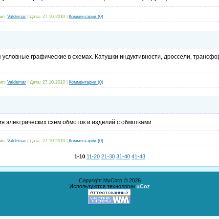
ил:
Valdemar
|
Дата:
27.10.2010
|
Комментарии (0)
я условные графические в схемах. Катушки индуктивности, дроссели, транс
ил:
Valdemar
|
Дата:
27.10.2010
|
Комментарии (0)
я электрических схем обмоток и изделий с обмотками
ил:
Valdemar
|
Дата:
27.10.2010
|
Комментарии (0)
1-10
11-20
21-30
31-40
41-43
Copyright MyCorp © 2026
Используются технологии
uCoz