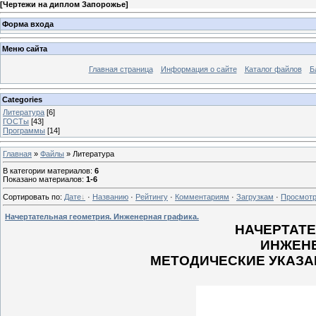
[
Чертежи на диплом Запорожье
]
Форма входа
Меню сайта
Главная страница
Информация о сайте
Каталог файлов
Б
Categories
Литература
[6]
ГОСТы
[43]
Программы
[14]
Главная
»
Файлы
» Литература
В категории материалов
:
6
Показано материалов
:
1-6
Сортировать по
:
Дате
·
Названию
·
Рейтингу
·
Комментариям
·
Загрузкам
·
Просмот
Начертательная геометрия. Инженерная графика.
НАЧЕРТАТЕ
ИНЖЕНЕ
МЕТОДИЧЕСКИЕ УКАЗА