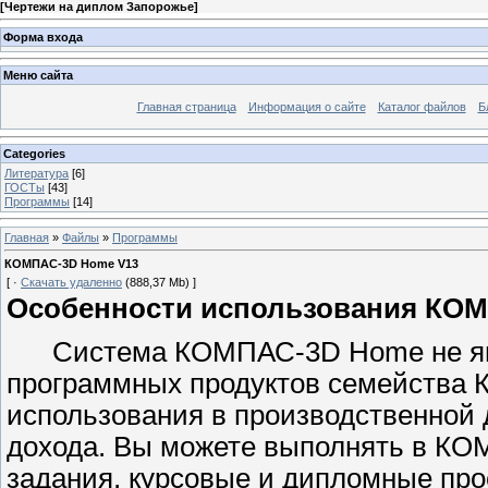
[
Чертежи на диплом Запорожье
]
Форма входа
Меню сайта
Главная страница
Информация о сайте
Каталог файлов
Б
Categories
Литература
[6]
ГОСТы
[43]
Программы
[14]
Главная
»
Файлы
»
Программы
КОМПАС-3D Home V13
[ ·
Скачать удаленно
(888,37 Mb) ]
Особенности использования КО
Система КОМПАС-3D Home не явл
программных продуктов семейства 
использования в производственной 
дохода. Вы можете выполнять в К
задания, курсовые и дипломные про