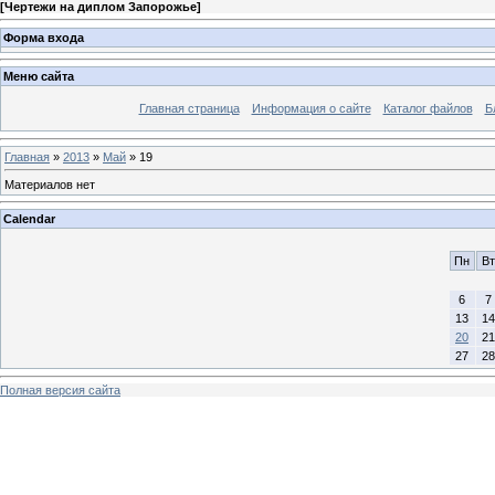
[
Чертежи на диплом Запорожье
]
Форма входа
Меню сайта
Главная страница
Информация о сайте
Каталог файлов
Б
Главная
»
2013
»
Май
»
19
Материалов нет
Calendar
Пн
Вт
6
7
13
14
20
21
27
28
Полная версия сайта